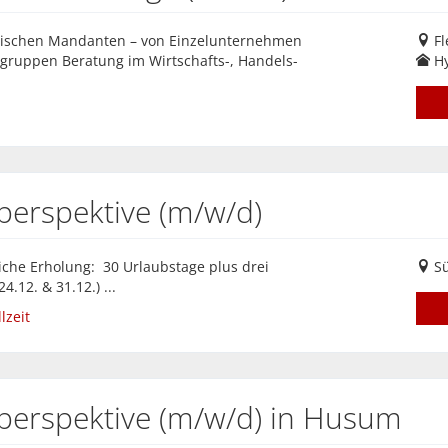
ndischen Mandanten – von Einzelunternehmen
Fl
gruppen Beratung im Wirtschafts-, Handels-
Hy
perspektive (m/w/d)
liche Erholung: 30 Urlaubstage plus drei
Sü
.12. & 31.12.) ...
lzeit
rperspektive (m/w/d) in Husum